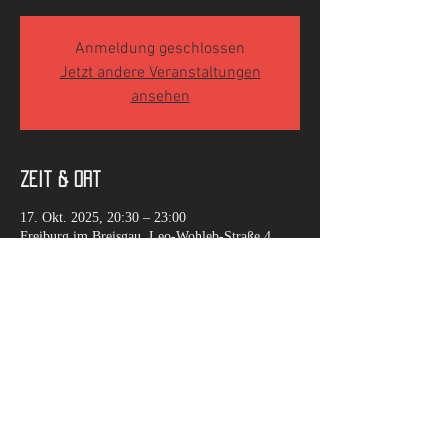
Anmeldung geschlossen
Jetzt andere Veranstaltungen
ansehen
Zeit & Ort
17. Okt. 2025, 20:30 – 23:00
Freiburg im Breisgau, Leo-Wohleb-Straße 4,
79098 Freiburg im Breisgau, Deutschland
Diese Veranstaltung teilen